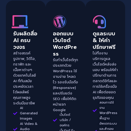
รับผลิตสื่อ
ออกแบบ
ดูแลระบบ
AI ครบ
เว็บไซต์
& ให้คำ
วงจร
WordPre
ปรึกษาฟรี
ss
สร้างสรรค์
ไม่ทิ้งงาน
รูปภาพ, วิดีโอ,
บริการดูแล
รับทำเว็บไซต์ทุก
กราฟิก และ
เว็บไซต์หลังส่ง
ประเภทด้วย
เนื้อหาต่างๆ
มอบ พร้อมให้คำ
WordPress ใช้
ด้วยเทคโนโลยี
ปรึกษาด้านการ
งานง่าย โหลด
AI ที่ทันสมัย
ตลาดดิจิทัลและ
ไว รองรับมือถือ
ประหยัดเวลา
การใช้เครื่องมือ
(Responsive)
ได้ผลลัพธ์
AI เพื่อต่อยอด
และปรับแต่ง
คุณภาพสูง
ธุรกิจของคุณ
SEO เพื่อให้ติด
สอนการใช้
ระดับมืออาชีพ
หน้าแรก
งาน
AI
Google
WordPress
Generated
เว็บไซต์
พื้นฐาน
Images
บริษัท /
อัพเดทระบบ
AI Video &
องค์กร
และสำรอง
Audio
เว็บไซต์ E-