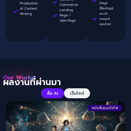
ข้อมูล
Production
Commerce
(Backup)
AI Content
Landing
แนะนำ
Writing
Page /
กลยุทธ์
Sale Page
ออนไลน์
Our Works
ผลงานที่ผ่านมา
สื่อ AI
เว็บไซต์
P
P
a
a
หนังสั้นแนวไซไฟ
g
g
e
e