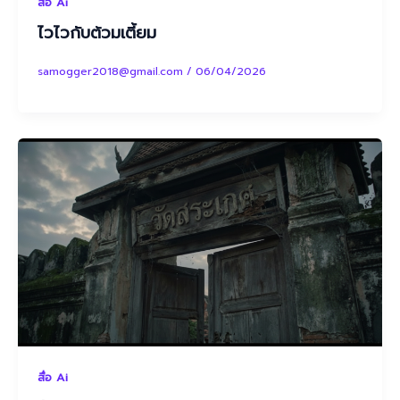
สื่อ Ai
ไวไวกับต้วมเตี้ยม
samogger2018@gmail.com
/
06/04/2026
สื่อ Ai