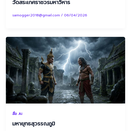
วัดสระเกศราชวรมหาวิหาร
samogger2018@gmail.com
/
06/04/2026
สื่อ Ai
มหายุทธสุวรรณภูมิ