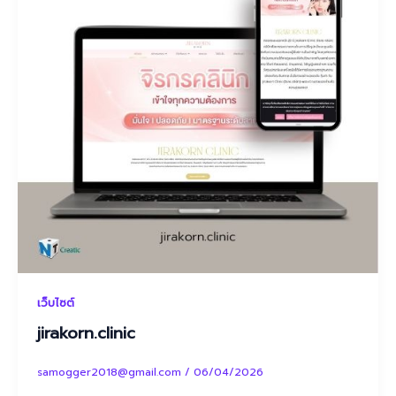
เว็บไซต์
jirakorn.clinic
samogger2018@gmail.com
/
06/04/2026