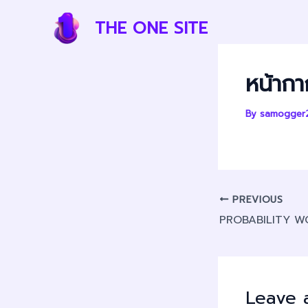
Skip
Post
THE ONE SITE
to
navigation
content
หน้าก
By
samogger
PREVIOUS
PROBABILITY WO
Leave